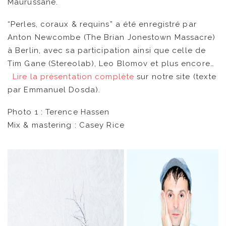
Maurussane.
CATALOGUE
“Perles, coraux & requins” a été enregistré par
Anton Newcombe (The Brian Jonestown Massacre)
VIDÉOS
à Berlin, avec sa participation ainsi que celle de
Tim Gane (Stereolab), Leo Blomov et plus encore…
KOOL BIRDS
Lire la présentation complète
sur notre site (texte
par Emmanuel Dosda).
OUVRÉ
Photo 1 : Terence Hassen
BOOKING
Mix & mastering : Casey Rice