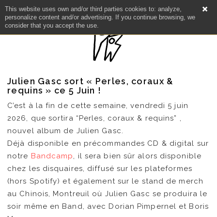
This website uses own and/or third parties cookies to: analyze,
personalize content and/or advertising. If you continue browsing, we
consider that you accept the use.
Julien Gasc sort « Perles, coraux &
requins » ce 5 Juin !
C’est à la fin de cette semaine, vendredi 5 juin
2026, que sortira “Perles, coraux & requins” ,
nouvel album de Julien Gasc.
Déjà disponible en précommandes CD & digital sur
notre
B
andcamp
, il sera bien sûr alors disponible
chez les disquaires, diffusé sur les plateformes
NEWS
(hors Spotify) et également sur le stand de merch
au Chinois, Montreuil où Julien Gasc se produira le
ARTISTES
soir même en Band, avec Dorian Pimpernel et Boris