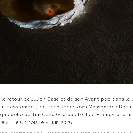
le retour de Julien Gasc et de son Avant-pop dans la 
ton Newcombe (The Brian Jonestown Massacre) à Berlin
i que celle de Tim Gane (Stereolab), Leo Blomov et plu
euil, Le Chinois le 5 Juin 2026