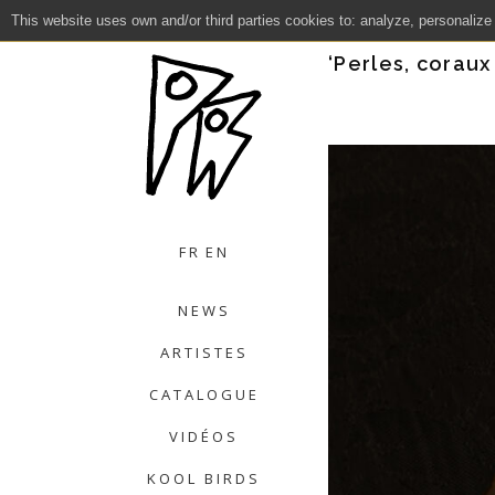
This website uses own and/or third parties cookies to: analyze, personalize
Close
‘Perles, coraux
FR
EN
NEWS
ARTISTES
CATALOGUE
VIDÉOS
KOOL BIRDS