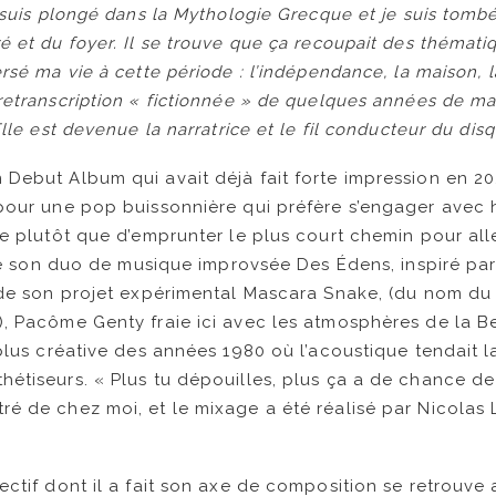
 suis plongé dans la Mythologie Grecque et je suis tombé 
é et du foyer. Il se trouve que ça recoupait des thémati
rsé ma vie à cette période : l’indépendance, la maison, la
retranscription « fictionnée » de quelques années de ma 
Elle est devenue la narratrice et le fil conducteur du disq
Debut Album qui avait déjà fait forte impression en 202
pour une pop buissonnière qui préfère s’engager avec h
se plutôt que d’emprunter le plus court chemin pour alle
r de son duo de musique improvsée Des Édens, inspiré pa
 de son projet expérimental Mascara Snake, (du nom du 
), Pacôme Genty fraie ici avec les atmosphères de la 
 plus créative des années 1980 où l’acoustique tendait 
tiseurs. « Plus tu dépouilles, plus ça a de chance de bi
é de chez moi, et le mixage a été réalisé par Nicolas
ectif dont il a fait son axe de composition se retrouve 