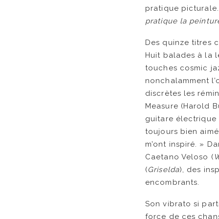
pratique picturale
pratique la peintu
Des quinze titres 
Huit balades à la l
touches cosmic jaz
nonchalamment l’o
discrètes les rém
Measure (Harold Bu
guitare électrique
toujours bien aimé
m’ont inspiré. » D
Caetano Veloso (
W
(
Griselda
), des ins
encombrants.
Son vibrato si par
force de ces chans