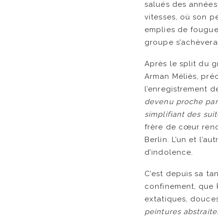
salués des années
vitesses, où son 
emplies de fougue 
groupe s’achèvera 
Après le split du
Arman Méliès, préc
l’enregistrement d
devenu proche par 
simplifiant des sui
frère de cœur renc
Berlin. L’un et l’a
d’indolence.
C’est depuis sa tan
confinement, que P
extatiques, douces
peintures abstraite