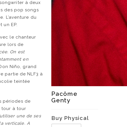
songwriter à deux
ans des pop songs
e. L’aventure du
t un EP.
avec le chanteur
ure lors de
ycée. On est
 notamment en
Don Niño, grand
re partie de NLF3 à
ncolie teintée
Pacôme
Genty
es périodes de
 tour à tour
utiliser une de ses
Buy Physical
a verticale. A