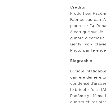
Crédits :
Produit par Pacôme
Fabrice Laureau. A
piano sur #4. Rena
électrique sur #1,
guitare électriqu
Genty : voix, clavi
Photo par Terence
Biographie :
Luciole infatigabl
carrière derrière lu
condensé d’arabes
le bricolo-folk d’
Pacôme y affirmai
aux structures ala