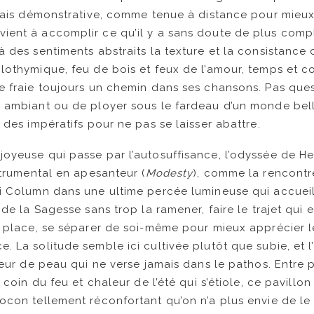
amais démonstrative, comme tenue à distance pour mieux 
ient à accomplir ce qu’il y a sans doute de plus comp
à des sentiments abstraits la texture et la consistance 
lothymique, feu de bois et feux de l’amour, temps et c
e fraie toujours un chemin dans ses chansons. Pas que
e ambiant ou de ployer sous le fardeau d’un monde bell
 des impératifs pour ne pas se laisser abattre.
oyeuse qui passe par l’autosuffisance, l’odyssée de He
nstrumental en apesanteur (
Modesty
), comme la rencontr
i Column dans une ultime percée lumineuse qui accueil
 de la Sagesse sans trop la ramener, faire le trajet qui
ur place, se séparer de soi-même pour mieux apprécier
 La solitude semble ici cultivée plutôt que subie, et l’a
fleur de peau qui ne verse jamais dans le pathos. Entr
u coin du feu et chaleur de l’été qui s’étiole, ce pavillon
ocon tellement réconfortant qu’on n’a plus envie de le 