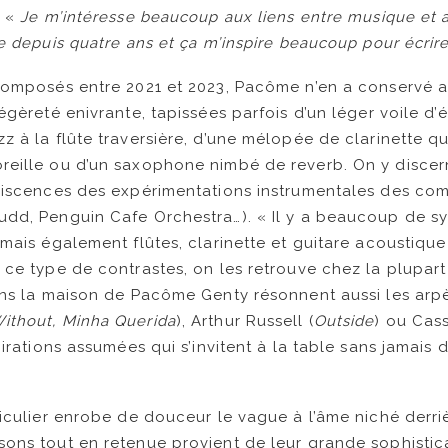
. «
Je m’intéresse beaucoup aux liens entre musique et ar
re depuis quatre ans et ça m’inspire beaucoup pour écri
composés entre 2021 et 2023, Pacôme n’en a conservé au
égèreté enivrante, tapissées parfois d’un léger voile d’
z à la flûte traversière, d’une mélopée de clarinette q
reille ou d’un saxophone nimbé de reverb. On y disce
iniscences des expérimentations instrumentales des co
dd, Penguin Cafe Orchestra…). « Il y a beaucoup de sy
 mais également flûtes, clarinette et guitare acoustique
 ce type de contrastes, on les retrouve chez la plupart 
ans la maison de Pacôme Genty résonnent aussi les arp
ithout, Minha Querida
), Arthur Russell (
Outside
) ou Ca
pirations assumées qui s’invitent à la table sans jamais 
ticulier enrobe de douceur le vague à l’âme niché derri
ons tout en retenue provient de leur grande sophistica