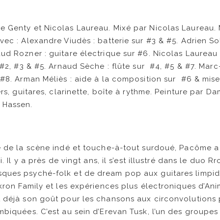
 Genty et Nicolas Laureau. Mixé par Nicolas Laureau. 
vec : Alexandre Viudès : batterie sur #3 & #5. Adrien So
ud Rozner : guitare électrique sur #6. Nicolas Laureau 
 #2, #3 & #5. Arnaud Sèche : flûte sur #4, #5 & #7. Marc
e #8. Arman Méliès : aide à la composition sur #6 & mi
ers, guitares, clarinette, boîte à rythme. Peinture par D
 Hassen.
e de la scène indé et touche-à-tout surdoué, Pacôme a
i. Il y a près de vingt ans, il s’est illustré dans le duo R
ques psyché-folk et de dream pop aux guitares limpide
Akron Family et les expériences plus électroniques d’Ani
t déjà son goût pour les chansons aux circonvolutions
mbiquées. C’est au sein d’Erevan Tusk, l’un des groupes