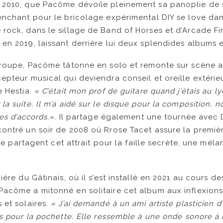
 2010, que Pacôme dévoile pleinement sa panoplie de 
penchant pour le bricolage expérimental DIY se love d
rock, dans le sillage de Band of Horses et d’Arcade Fir
en 2019, laissant derrière lui deux splendides albums e
 groupe, Pacôme tâtonne en solo et remonte sur scène 
epteur musical qui deviendra conseil et oreille extérie
e Hestia.
« C’était mon prof de guitare quand j’étais au l
la suite. Il m’a aidé sur le disque pour la composition,
tes d’accords.».
Il partage également une tournée avec 
ontré un soir de 2008 où Rrose Tacet assure la premiè
utre partagent cet attrait pour la faille secrète, une méla
ière du Gâtinais, où il s’est installé en 2021 au cours d
acôme a mitonné en solitaire cet album aux inflexions
 et solaires.
« J’ai demandé à un ami artiste plasticien d’
s pour la pochette. Elle ressemble à une onde sonore à l