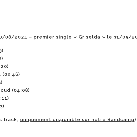
30/08/2024 – premier single « Griselda » le 31/05/2
3)
2)
:20)
 (02:46)
)
loud (04:08)
:11)
3)
s track,
uniquement disponible sur notre Bandcamp
)