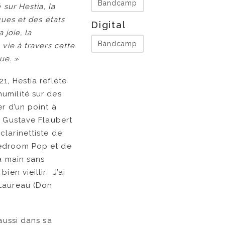
Bandcamp
sur Hestia, la
ques et des états
Digital
 joie, la
Bandcamp
vie à travers cette
ue. »
1, Hestia reflète
umilité sur des
r d’un point à
r Gustave Flaubert
clarinettiste de
Bedroom Pop et de
la main sans
en vieillir. J’ai
 Laureau (Don
aussi dans sa