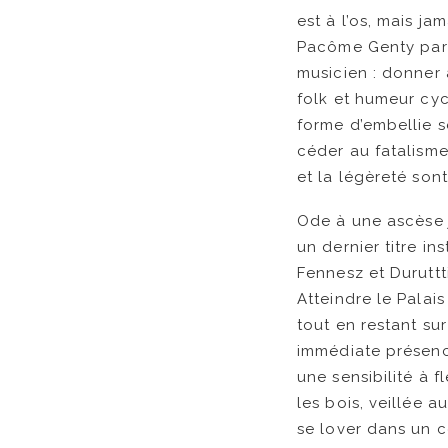
est à l’os, mais j
Pacôme Genty parv
musicien : donner 
folk et humeur cyc
forme d’embellie s
céder au fatalism
et la légèreté sont
Ode à une ascèse j
un dernier titre i
Fennesz et Duruttt
Atteindre le Palais
tout en restant s
immédiate présence.
une sensibilité à 
les bois, veillée a
se lover dans un c