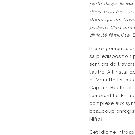
partir de ça, je me
déesse du feu sacr
d’âme qui ont trave
pudeur… C’est une 
divinité féminine. 
Prolongement d’un 
sa prédisposition 
sentiers de traver
l’autre. A l’insta
et Mark Hollis, ou
Captain Beefheart
l’ambient Lo-Fi la
complexe aux synthé
beaucoup enregistr
Niño).
Cet idiome introsp