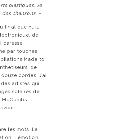
ts plastiques. Je
re des chansons.
»
 final que huit.
électronique, de
ui caresse
rne par touches
mpilations Made to
nthétiseurs, de
 douze cordes. J’ai
des artistes qui
èges solaires de
ss McCombs
devenir
ère les mots. La
tion. L’émotion