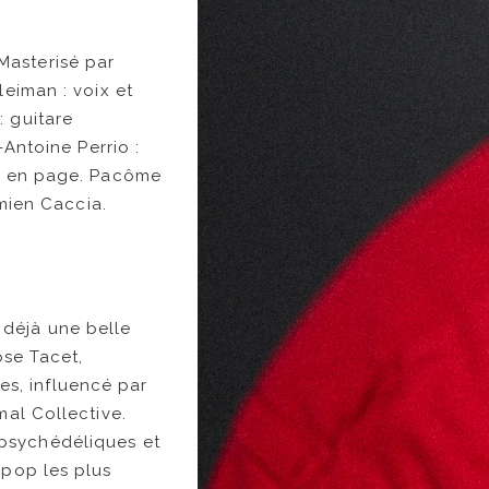
Masterisé par
leiman : voix et
: guitare
-Antoine Perrio :
se en page. Pacôme
amien Caccia.
 déjà une belle
rose Tacet,
s, influencé par
mal Collective.
 psychédéliques et
 pop les plus