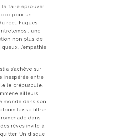
la faire éprouver.
lexe pour un
du réel. Fugues
ontretemps : une
stion non plus de
iqueux, l’empathie
stia s’achève sur
e inespérée entre
le le crépuscule.
 emmène ailleurs
 le monde dans son
lbum laisse filtrer
e promenade dans
 des rêves invite à
quitter. Un disque