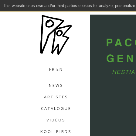
This website uses own and/or third parties cookies to: analyze, personalize
Close
FR
EN
NEWS
ARTISTES
CATALOGUE
VIDÉOS
KOOL BIRDS