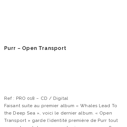
CATALOGUE
VIDÉOS
KOOL BIRDS
OUVRÉ
Purr – Open Transport
BOOKING
Ref : PRO 018 – CD / Digital
Faisant suite au premier album « Whales Lead To
the Deep Sea », voici le dernier album. « Open
Transport » garde l’identité première de Purr tout