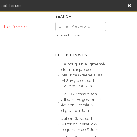
cept the use.
SEARCH
r
The Drone
.
Press enter to search.
RECENT POSTS
Le bouquin augmenté
de musique de
Maurice Greene alias
M.Sayyid est sorti !
Follow The Sun !
F/LOR ressort son
album ‘Edges’ en LP
édition limitée &
digital en Juin.
Julien Gasc sort
« Perles, coraux &
requins » ce 5 Juin !