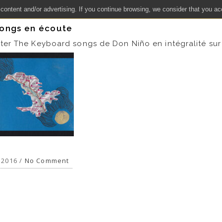
 content and/or advertising. If you continue browsing, we consider that you ac
ongs en écoute
er The Keyboard songs de Don Niño en intégralité su
 2016 /
No Comment