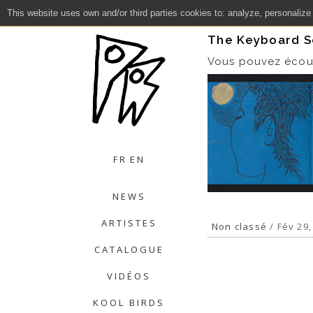
This website uses own and/or third parties cookies to: analyze, personalize
Close
The Keyboard S
Vous pouvez écout
FR
EN
NEWS
ARTISTES
Non classé
/ Fév 29,
CATALOGUE
VIDÉOS
KOOL BIRDS