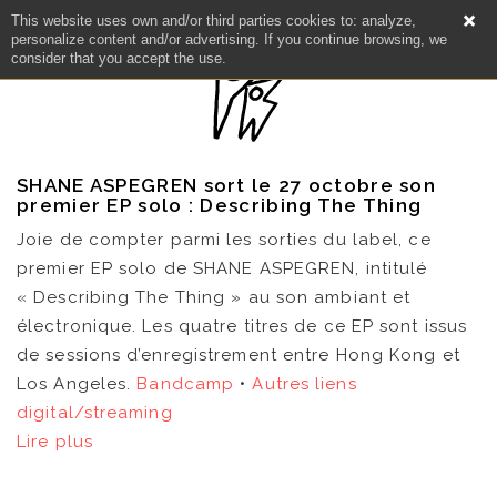
This website uses own and/or third parties cookies to: analyze,
personalize content and/or advertising. If you continue browsing, we
consider that you accept the use.
SHANE ASPEGREN sort le 27 octobre son
premier EP solo : Describing The Thing
Joie de compter parmi les sorties du label, ce
premier EP solo de SHANE ASPEGREN, intitulé
« Describing The Thing » au son ambiant et
électronique. Les quatre titres de ce EP sont issus
de sessions d’enregistrement entre Hong Kong et
Los Angeles.
Bandcamp
•
Autres liens
digital/streaming
NEWS
Lire plus
ARTISTES