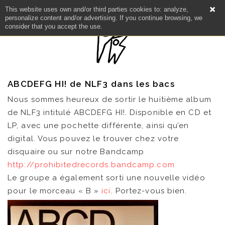
This website uses own and/or third parties cookies to: analyze,
personalize content and/or advertising. If you continue browsing, we
consider that you accept the use.
ABCDEFG HI! de NLF3 dans les bacs
Nous sommes heureux de sortir le huitième album
de NLF3 intitulé ABCDEFG HI!. Disponible en CD et
LP, avec une pochette différente, ainsi qu’en
digital. Vous pouvez le trouver chez votre
disquaire ou sur notre Bandcamp
http://prohibitedrecords.bandcamp.com
Le groupe a également sorti une nouvelle vidéo
pour le morceau « B »
ici
. Portez-vous bien.