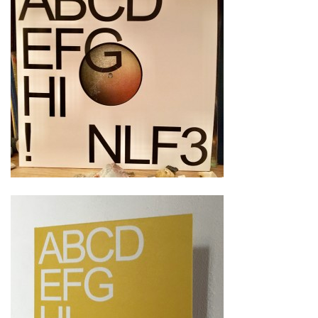
NEWS
ARTISTES
CATALOGUE
VIDÉOS
KOOL BIRDS
OUVRÉ
BOOKING