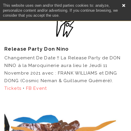
This website uses own and/or third parties cookies to: analyze,
personalize content and/or advertising. If you continue browsing, we
consider that you accept the use.
Release Party Don Nino
Changement De Date !! La Release Party de DON
NINO à la Maroquinerie aura lieu le Jeudi 11
Novembre 2021 avec : FRANK WILLIAMS et DING
DONG (Cosmic Neman & Guillaume Quéméré).
Tickets
•
FB Event
NEWS
ARTISTES
CATALOGUE