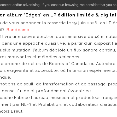
 content and/or advertising. If you continue browsing, we consider that you ac
n album ‘Edges’ en LP édition limitée & digital
de vous annoncer la ressortie le 19 juin 2026, en LP édi
OR.
Bandcamp
R livre une œuvre électronique immersive de 40 minutes
 dans une approche quasi live, à partir d’un dispositif
uelle mutation, l’album déploie un flux sonore continu
ures mouvantes et mélodies aériennes.
he proche de celles de Boards of Canada ou Autechre
ois exigeante et accessible, où la tension expérimental
endue.
notions de seuil, de transformation et de passage, pr
 dense, fluide et profondément évocatrice.
 cache Fabrice Laureau, musicien et producteur françai
ment par NLF3 et Prohibition, et collaborateur d’artiste
nçoiz Breut.