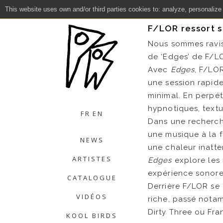
This website uses own and/or third parties cookies to: analyze, personalize
Close
F/LOR ressort so
Nous sommes ravis 
de ‘Edges’ de F/L
Avec
Edges
, F/LO
une session rapide
minimal. En perpét
hypnotiques, text
FR
EN
Dans une recherc
une musique à la f
NEWS
une chaleur inatt
ARTISTES
Edges
explore les 
expérience sonore
CATALOGUE
Derrière F/LOR se
VIDÉOS
riche, passé notam
Dirty Three ou Fra
KOOL BIRDS