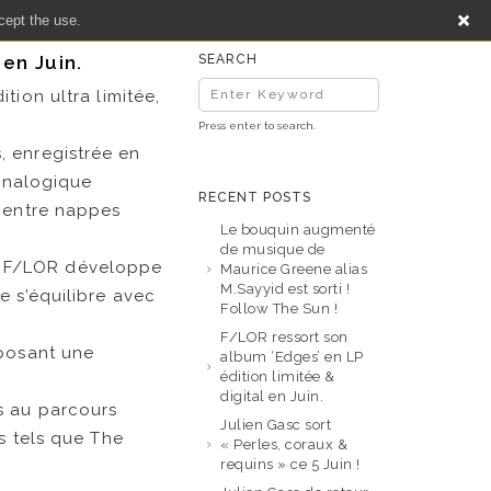
cept the use.
 en Juin.
SEARCH
tion ultra limitée,
Press enter to search.
, enregistrée en
 analogique
RECENT POSTS
, entre nappes
Le bouquin augmenté
de musique de
, F/LOR développe
Maurice Greene alias
M.Sayyid est sorti !
e s’équilibre avec
Follow The Sun !
F/LOR ressort son
oposant une
album ‘Edges’ en LP
édition limitée &
digital en Juin.
s au parcours
Julien Gasc sort
s tels que The
« Perles, coraux &
requins » ce 5 Juin !