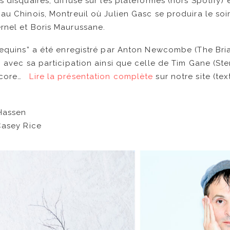
s disquaires, diffusé sur les plateformes (hors Spotify)
au Chinois, Montreuil où Julien Gasc se produira le so
rnel et Boris Maurussane.
 requins” a été enregistré par Anton Newcombe (The Br
, avec sa participation ainsi que celle de Tim Gane (St
core…
Lire la présentation complète
sur notre site (t
 Hassen
Casey Rice