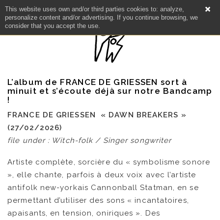
This website uses own and/or third parties cookies to: analyze,
personalize content and/or advertising. If you continue browsing, we
consider that you accept the use.
L’album de FRANCE DE GRIESSEN sort à
minuit et s’écoute déjà sur notre Bandcamp
!
FRANCE DE GRIESSEN « DAWN BREAKERS »
(27/02/2026)
file under : Witch-folk / Singer songwriter
Artiste complète, sorcière du « symbolisme sonore
», elle chante, parfois à deux voix avec l’artiste
antifolk new-yorkais Cannonball Statman, en se
permettant d’utiliser des sons « incantatoires,
apaisants, en tension, oniriques ». Des