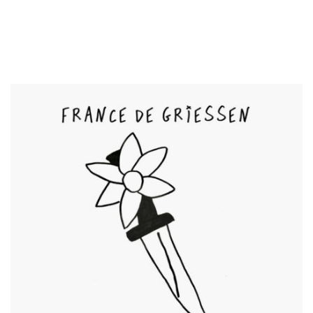
NEWS
ARTISTES
CATALOGUE
VIDÉOS
KOOL BIRDS
OUVRÉ
BOOKING