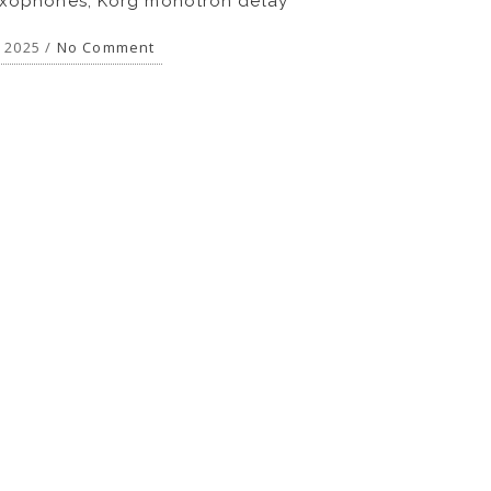
saxophones, Korg monotron delay
, 2025 /
No Comment