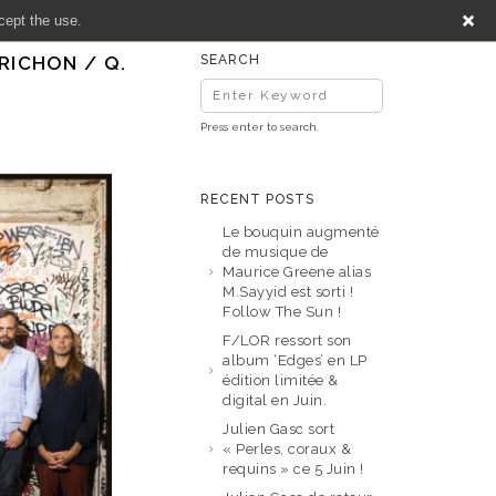
cept the use.
ORICHON / Q.
SEARCH
Press enter to search.
RECENT POSTS
Le bouquin augmenté
de musique de
Maurice Greene alias
M.Sayyid est sorti !
Follow The Sun !
F/LOR ressort son
album ‘Edges’ en LP
édition limitée &
digital en Juin.
Julien Gasc sort
« Perles, coraux &
requins » ce 5 Juin !