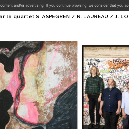
 content and/or advertising. If you continue browsing, we consider that you ac
r le quartet S. ASPEGREN / N. LAUREAU / J. L