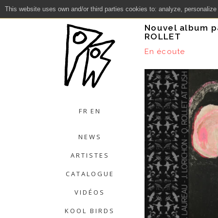
This website uses own and/or third parties cookies to: analyze, personalize
Close
Nouvel album pa
ROLLET
En écoute
FR
EN
NEWS
ARTISTES
CATALOGUE
VIDÉOS
KOOL BIRDS